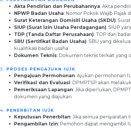
Akta Pendirian dan Perubahannya
: Akta pendir
NPWP Badan Usaha
: Nomor Pokok Wajib Pajak d
Surat Keterangan Domisili Usaha (SKDU)
: Sura
SIUP (Surat Izin Usaha Perdagangan)
: SIUP yan
TDP (Tanda Daftar Perusahaan)
: TDP dari bada
SBU (Sertifikat Badan Usaha)
: SBU yang dikelu
kualifikasi badan usaha.
Dokumen Teknis
: Dokumen teknis terkait yan
3.
PROSES PENGAJUAN IUJK
Pengajuan Permohonan
: Ajukan permohonan 
Verifikasi dan Evaluasi
: DPMPTSP akan melakukan
Pemeriksaan Lapangan
: Jika diperlukan, DPM
dokumen yang diajukan.
4.
PENERBITAN IUJK
Keputusan Penerbitan
: Jika semua persyaratan
Pengambilan Izin
: Pemohon dapat mengambil IU