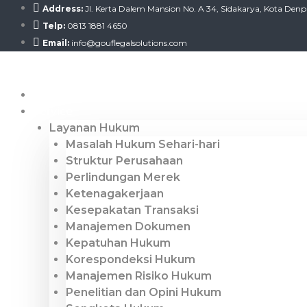
Skip
Address:
Jl. Kerta Dalem Mansion No. A 34, Sidakarya, Kota Denpa
to
Telp:
0813 1881 4650
content
Email:
info@gouflegalsolutions.com
Gouf Legal & Law
Home
Service
Layanan Hukum
Masalah Hukum Sehari-hari
Struktur Perusahaan
Perlindungan Merek
Ketenagakerjaan
Kesepakatan Transaksi
Manajemen Dokumen
Kepatuhan Hukum
Korespondeksi Hukum
Manajemen Risiko Hukum
Penelitian dan Opini Hukum