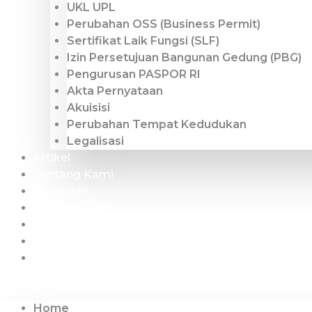
UKL UPL
Perubahan OSS (Business Permit)
Sertifikat Laik Fungsi (SLF)
Izin Persetujuan Bangunan Gedung (PBG)
Pengurusan PASPOR RI
Akta Pernyataan
Akuisisi
Perubahan Tempat Kedudukan
Legalisasi
Artikel
Tentang Kami
Peraturan
Cek KBLI
Our Team
Proposal
Kontak
Menu
Home